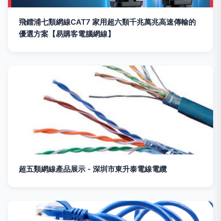
飛鐳浦七類網線CAT7 家用超六類千兆萬兆高速傳輸的
優選方案【易購客電腦網線】
超五類網線產品展示 - 深圳市東升泰電線電纜