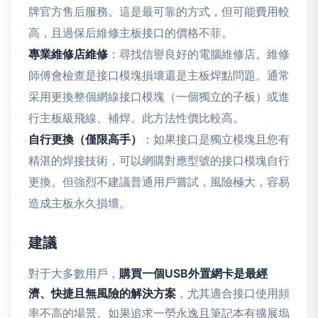
牌官方售后服務。這是最可靠的方式，但可能費用較
高，且過保后維修主板接口的價格不菲。
專業維修店維修
：尋找信譽良好的電腦維修店。維修
師傅會檢查是接口模塊損壞還是主板焊點問題。通常
采用更換整個網線接口模塊（一個獨立的子板）或進
行主板級飛線、補焊。此方法性價比較高。
自行更換（僅限高手）
：如果接口是獨立模塊且您有
精湛的焊接技術，可以網購對應型號的接口模塊自行
更換。但強烈不建議普通用戶嘗試，風險極大，容易
造成主板永久損壞。
建議
對于大多數用戶，
購買一個USB外置網卡是最經
濟、快捷且無風險的解決方案
，尤其適合接口使用頻
率不高的場景。如果追求一勞永逸且筆記本有擴展塢