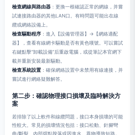
檢查網線與路由器
：更換一根確認正常的網線，并嘗
試連接路由器的其他LAN口。有時問題可能出在線
纜或網絡設備上。
檢查驅動程序
：進入【設備管理器】->【網絡適配
器】，查看有線網卡驅動是否有黃色嘆號。可以嘗試
右鍵點擊“卸載設備”后重啟電腦，或從筆記本官網下
載并重新安裝最新驅動。
檢查系統設置
：確保網絡設置中未禁用有線連接，并
嘗試進行網絡疑難解答。
第二步：確認物理接口損壞及臨時解決方
案
若排除了以上軟件和線纜問題，接口本身損壞的可能
性較大。常見的損壞情況包括：接口松動、針腳彎
曲/斷裂、內部焊點脫落或因進水、異物導致短路。