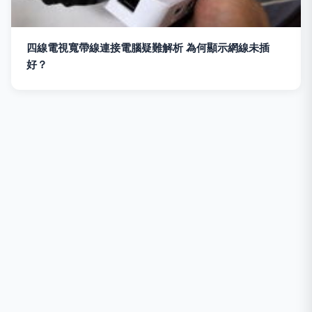
四線電視寬帶線連接電腦疑難解析 為何顯示網線未插
好？