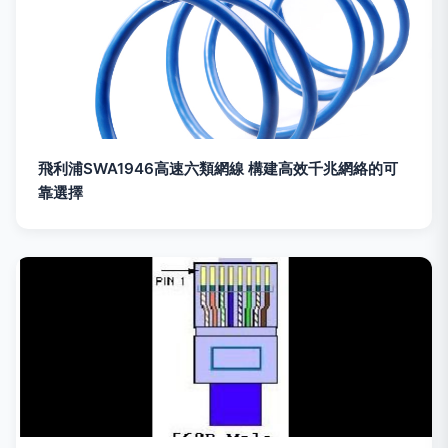
飛利浦SWA1946高速六類網線 構建高效千兆網絡的可
靠選擇