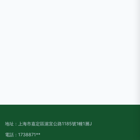
地址：上海市嘉定區滬宜公路1185號1幢1層J
電話：1738871**