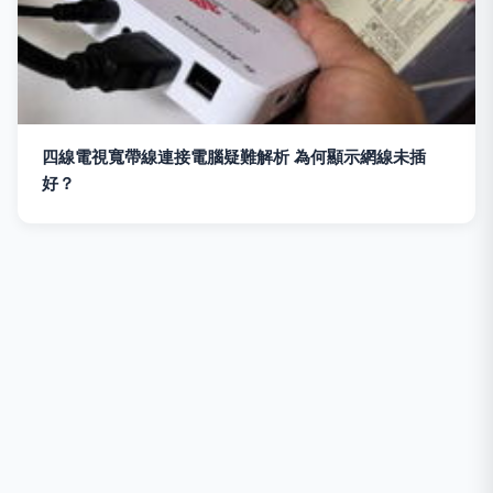
四線電視寬帶線連接電腦疑難解析 為何顯示網線未插
好？