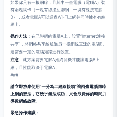
如果你只有一根網線，且其中一臺電腦（電腦A）裝
有兩塊網卡（一塊有線接互聯網，一塊有線接電腦
B），或者電腦A可以通過Wi-Fi上網并同時擁有有線
網卡。
操作方法
：在已聯網的電腦A上，設置“Internet連接
共享”，將網絡共享給通過另一根網線直連的電腦B。
這需要一定的電腦知識進行設置。
注意
：此方案需要電腦A始終開機才能讓電腦B上
網，且性能取決于電腦A。
###
請立即放棄使用“一分為二網線接頭”讓兩臺電腦同時
上網的想法，它幾乎無法成功，只會浪費你的時間并
導致網絡故障。
緊急操作建議
：