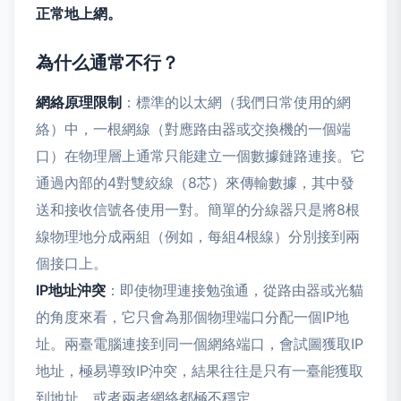
正常地上網。
為什么通常不行？
網絡原理限制
：標準的以太網（我們日常使用的網
絡）中，一根網線（對應路由器或交換機的一個端
口）在物理層上通常只能建立一個數據鏈路連接。它
通過內部的4對雙絞線（8芯）來傳輸數據，其中發
送和接收信號各使用一對。簡單的分線器只是將8根
線物理地分成兩組（例如，每組4根線）分別接到兩
個接口上。
IP地址沖突
：即使物理連接勉強通，從路由器或光貓
的角度來看，它只會為那個物理端口分配一個IP地
址。兩臺電腦連接到同一個網絡端口，會試圖獲取IP
地址，極易導致IP沖突，結果往往是只有一臺能獲取
到地址，或者兩者網絡都極不穩定。