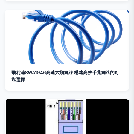
飛利浦SWA1946高速六類網線 構建高效千兆網絡的可
靠選擇