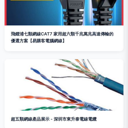
飛鐳浦七類網線CAT7 家用超六類千兆萬兆高速傳輸的
優選方案【易購客電腦網線】
超五類網線產品展示 - 深圳市東升泰電線電纜