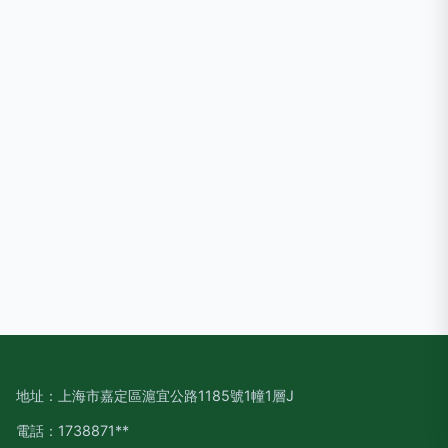
地址：上海市嘉定區滬宜公路1185號1幢1層J
電話：1738871**